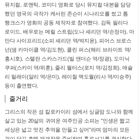
뮤지컬, 로맨틱, 코미디 영화로 당시 뮤지컬 대본을 담당
했던 영국의 극작가 캐서린 존슨이 시나리오를 썼고 톰
행크스가 영화의 공동 제작자로 참여했다. 감독 필리다
로이드, 배우로는 메릴 스트립(도나 셰리던 역/손정아), 아
만다 사이프리드(소피 셰리던 역/박지윤), 피어스 브로스
넌(샘 카마이클 역/김도현), 콜린 퍼스(해리 브라이트 역/
홍시호), 스텔란 스카스가드(빌 앤더슨 역/장광), 도미닉
쿠퍼(스카이 역/위훈), 줄리 월터스(로지 역/김정희), 애슐
리 릴레이(알리 역/은미), 레이철 맥도월(리사 역/이승주)
등이 출연했다.
줄거리
그리스의 작은 섬 칼로카이리 섬에서 싱글맘 도나와 함께
살고 있는 20살의 귀여운 여주인공 소피는 "인생은 짧고
세상은 넓고 멋진 추억을 만들고 싶어"라며 엄마의 모든
것이 담긴 호텔 재개장을 준비하며 홀로서기를 결심한다.