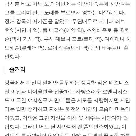
택시를 타고 가던 도중 이번에는 이안이 죽는데 사만다는
그를 그리며 만든 노래를 부르면서 영화는 마무리된다.
정거 감독이 메가폰을 잡았고, 주연배우로 제니퍼 러브
휴잇(사만다 역), 폴 니콜스(이안 역), 조연배우로 톰 윌킨
슨(택시 기사 역), 루시 대브니 포트(로티 역), 다이애나 하
드캐슬(클레어 역), 로이 샘슨(던바 역) 등의 배우들이 출
연했다.
줄거리
영국에서 자신의 일에만 몰두하는 성공한 젊은 비즈니스
맨 이안과 바이올린을 전공하는 사랑스러운 로맨티시스
트 미국인 여자친구 사만다 둘은 서로를 사랑하지만 사만
다는 일만 생각하고 자신은 뒷전인 이안의 모습에 마음이
아팠고, 이안은 그런 자신을 이해 못 해주는 사만다가 답
답했다. 그러던 어느 날 사만다에겐 졸업연주회였고, 이
안에겐 투자설명회가 있어 두 사람 모두에게 중요한 하루