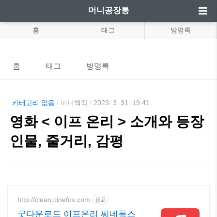
머니공장통
홈
태그
방명록
홈
태그
방명록
카테고리 없음
/
미니백작
/
2023. 3. 31. 19:41
영화 < 이프 온리 > 소개와 등장
인물, 줄거리, 감평
http://clean.cinefox.com
광고
굿다운로드 이프온리 씨네폭스